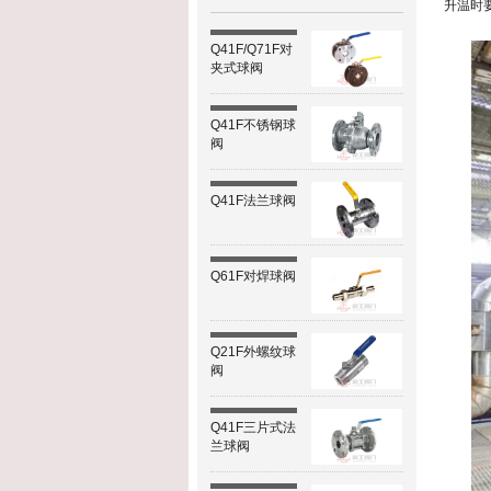
升温时
Q41F/Q71F对
夹式球阀
Q41F不锈钢球
阀
Q41F法兰球阀
Q61F对焊球阀
Q21F外螺纹球
阀
Q41F三片式法
兰球阀