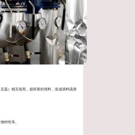
（压盖）相互咬死，损坏密封填料，造成填料函泄
松弛特性等。