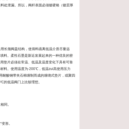
填料处泄漏。所以，阀杆表面必须镀硬铬（镀层厚
采用长颈阀盖结构，使填料函离低温介质尽量远
棉填料。柔性石墨是新近发展起来的一种优良的密
门用垫片必须在常温、低温及温度变化下具有可靠
。使用温度为-200℃，低温zui高使用压力
，采用耐酸钢带夹石棉缠制而成的缠绕式垫片，或聚四
0℃的低温阀门上比较理想。
致相同。
*变形。