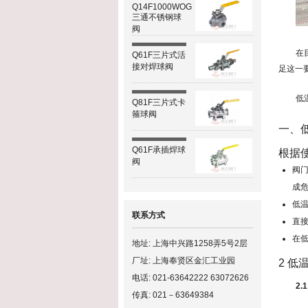
Q14F1000WOG
三通不锈钢球
阀
在
Q61F三片式活
接对焊球阀
足这一
低
Q81F三片式卡
箍球阀
一、
Q61F承插焊球
根据
阀
阀
成
低
联系方式
直
在
地址: 上海中兴路1258弄5号2层
厂址: 上海奉贤区金汇工业园
2 低
电话: 021-63642222 63072626
2
传真: 021－63649384