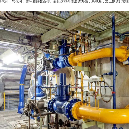
要气化，气化时，体积膨胀数百倍。而且这些介质渗透力强，易泄漏，加工制造比较