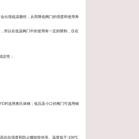
下会出现低温脆性，从而降低阀门的强度和使用寿
差，所以在低温阀门中的使用有一定的限制，仅在
稳定性；
00℃时选用奥氏体钢；低压及小口径阀门可选用铜
提高抗拉强度和防止螺纹咬伤等。温度低于-100℃