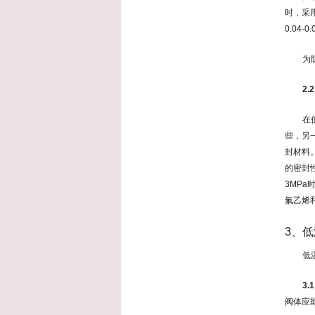
时，采
0.04
为
2
在
些，另
封材料
的密封
3MP
氟乙烯
3、
低
3.
阀体应