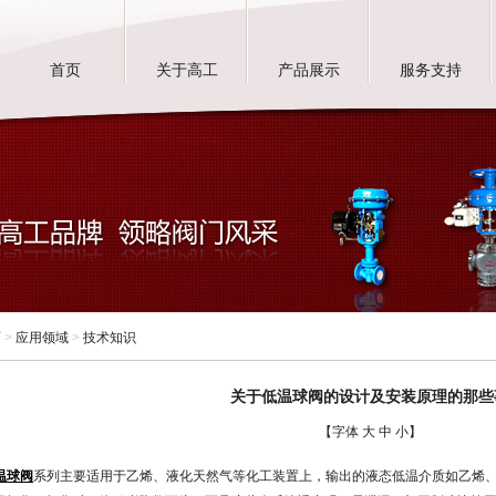
首页
关于高工
产品展示
服务支持
页
>
应用领域
>
技术知识
关于低温球阀的设计及安装原理的那些
【字体
大
中
小
】
温球阀
系列主要适用于乙烯、液化天然气等化工装置上，输出的液态低温介质如乙烯