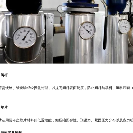
4 阀杆
杆需镀铬、镀镍磷或经氮化处理，以提高阀杆表面硬度，防止阀杆与填料、填料压套
5 垫片
片选用要考虑垫片材料的低温性能，如压缩回弹性、预紧力、紧固压力分布以及应力