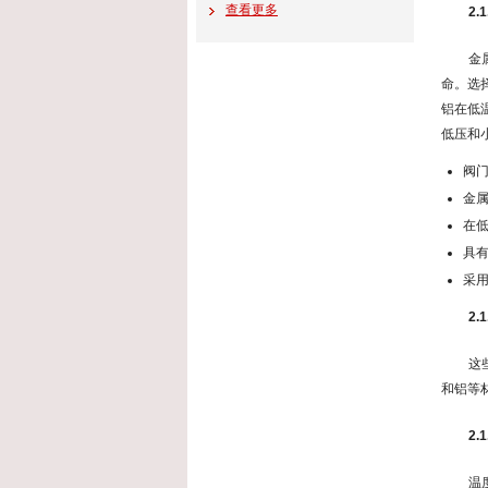
查看更多
2
金
命。选
铝在低
低压和
阀门
金
在
具
采
2
这
和铝等
2
温