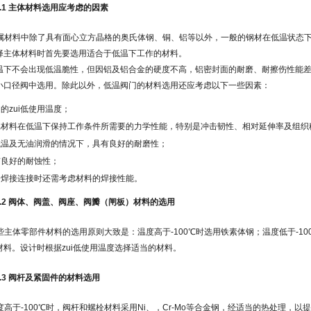
.1.1 主体材料选用应考虑的因素
属材料中除了具有面心立方晶格的奥氏体钢、铜、铝等以外，一般的钢材在低温状态
择主体材料时首先要选用适合于低温下工作的材料。
温下不会出现低温脆性，但因铝及铝合金的硬度不高，铝密封面的耐磨、耐擦伤性能
小口径阀中选用。除此以外，低温阀门的材料选用还应考虑以下一些因素：
的zui低使用温度；
属材料在低温下保持工作条件所需要的力学性能，特别是冲击韧性、相对延伸率及组织
低温及无油润滑的情况下，具有良好的耐磨性；
有良好的耐蚀性；
用焊接连接时还需考虑材料的焊接性能。
.1.2 阀体、阀盖、阀座、阀瓣（闸板）材料的选用
些主体零部件材料的选用原则大致是：温度高于-100℃时选用铁素体钢；温度低于-1
材料。设计时根据zui低使用温度选择适当的材料。
.1.3 阀杆及紧固件的材料选用
度高于-100℃时，阀杆和螺栓材料采用Ni、，Cr-Mo等合金钢，经适当的热处理，以