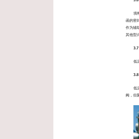
3
填
函的密
作为辅
其他型
3.
低
3
低
阀，但