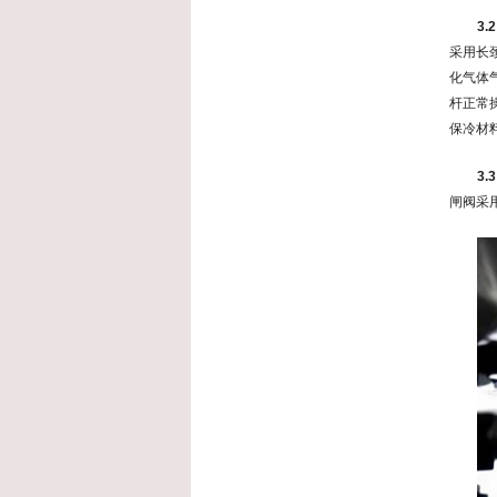
3.
采用长
化气体
杆正常
保冷材
3.
闸阀采