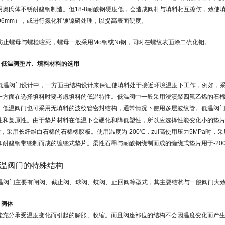
用奥氏体不锈耐酸钢制造。但18-8耐酸钢硬度低，会造成阀杆与填料相互擦伤，致使
-0.06mm），或进行氮化和镀镍磷处理，以提高表面硬度。
防止螺母与螺栓咬死，螺母一般采用Mo钢或Ni钢，同时在螺纹表面涂二硫化钼。
.2 低温阀垫片、填料材料的选用
低温阀门设计中，一方面由结构设计来保证使填料处于接近环境温度下工作，例如，
一方面在选择填料时要考虑填料的低温特性。低温阀中一般采用浸渍聚四氟乙烯的石
。低温阀门也可采用无填料的波纹管密封结构，通常情况下使用多层波纹管。低温阀
性和复原性。由于垫片材料在低温下会硬化和降低塑性，所以应选择性能变化小的垫片材料
a时，采用长纤维白石棉的石棉橡胶板。使用温度为-200℃，zui高使用压力5MPa时
和耐酸钢带绕制而成的缠绕式垫片。柔性石墨与耐酸钢绕制而成的缠绕式垫片用于-20
低温阀门的特殊结构
温阀门主要有闸阀、截止阀、球阀、蝶阀、止回阀等型式，其主要结构与一般阀门大
1 阀体
能充分承受温度变化而引起的膨胀、收缩。而且阀座部位的结构不会因温度变化而产生