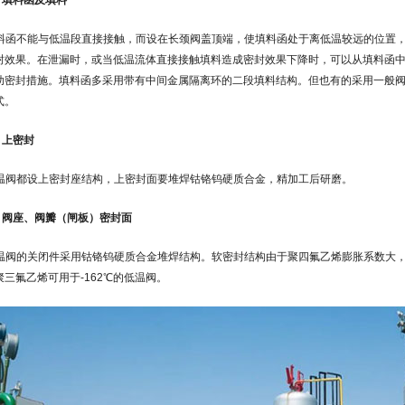
.6 填料函及填料
料函不能与低温段直接接触，而设在长颈阀盖顶端，使填料函处于离低温较远的位置，
封效果。在泄漏时，或当低温流体直接接触填料造成密封效果下降时，可以从填料函
助密封措施。填料函多采用带有中间金属隔离环的二段填料结构。但也有的采用一般
式。
7 上密封
温阀都设上密封座结构，上密封面要堆焊钴铬钨硬质合金，精加工后研磨。
.8 阀座、阀瓣（闸板）密封面
温阀的关闭件采用钴铬钨硬质合金堆焊结构。软密封结构由于聚四氟乙烯膨胀系数大，
聚三氟乙烯可用于-162℃的低温阀。