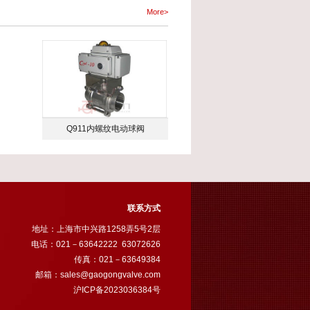
More>
Q911内螺纹电动球阀
联系方式
地址：上海市中兴路1258弄5号2层
电话：021－63642222 63072626
传真：021－63649384
邮箱：
sales@gaogongvalve.com
沪ICP备2023036384号