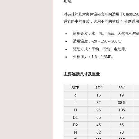
用途
对夹球阀及对夹保温夹套球阀适用于Class150
通管路中的介质，选用不同的材质,可分别适
适用介质：水、气、油品、天然气和酸
适用温度：-20～150～300℃
驱动方式：手动、气动、电动等。
公称压力：1.6～2.5MPa
主要连接尺寸及重量
SIZE
1/2"
3/4"
d
15
19
L
32
38.5
D
95
105
D1
65
75
D2
45
55
H
62
70