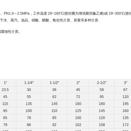
、PN1.0～2.5MPa，工作温度 29~180℃(密封圈为增强聚四氟乙烯)或 29~30
用于水、蒸汽、油品、硝酸、醋酸、氧化性介质、尿素等多种介质.
碱腐蚀性介质。
1"
1-1/4"
1-1/2"
2"
2-1/2"
3"
23.5
30
36
45
58
67
45
55
62
72
95
120
115
135
145
160
180
195
85
100
110
125
145
160
65
78
85
100
120
135
79
86
92
102
158
172