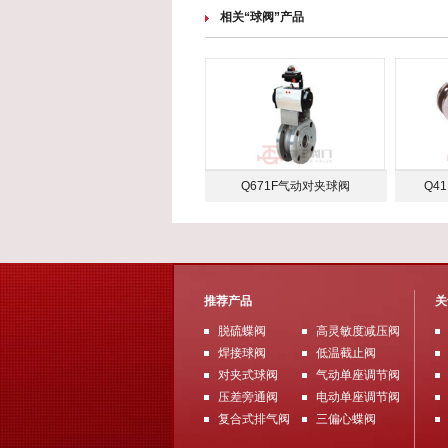
相关“球阀”产品
Q671F气动对夹球阀
Q4
推荐产品
关
脱硫蝶阀
高灵敏度减压阀
焊接球阀
低温截止阀
对夹式球阀
气动单座调节阀
压差旁通阀
电动单座调节阀
复合式排气阀
三偏心蝶阀