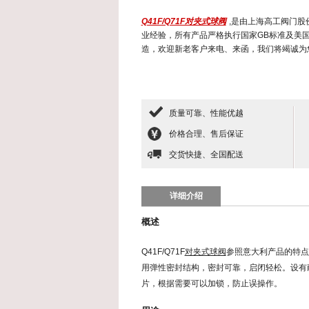
Q41F/Q71F对夹式球阀
,是由上海高工阀门
业经验，所有产品严格执行国家GB标准及美国A
造，欢迎新老客户来电、来函，我们将竭诚为
质量可靠、性能优越
价格合理、售后保证
交货快捷、全国配送
详细介绍
概述
Q41F/Q71F
对夹式球阀
参照意大利产品的特点
用弹性密封结构，密封可靠，启闭轻松。设有
片，根据需要可以加锁，防止误操作。