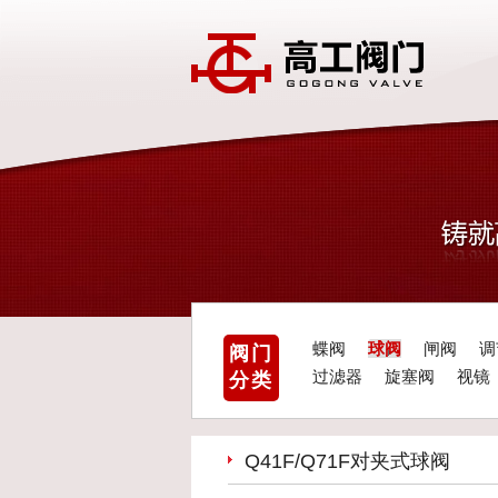
蝶阀
球阀
闸阀
调
阀门
过滤器
旋塞阀
视镜
分类
Q41F/Q71F对夹式球阀