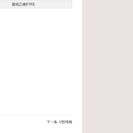
聚四乙烯PTFE
下一条:
V型球阀