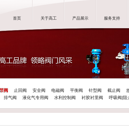
首页
关于高工
产品展示
服务支持
节阀
止回阀
安全阀
电磁阀
平衡阀
针型阀
截止阀
排气阀
液化气专用阀
水利控制阀
衬胶衬里阀
呼吸阀|阻