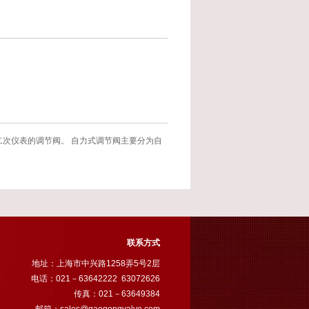
次仪表的调节阀。 自力式调节阀主要分为自
联系方式
地址：上海市中兴路1258弄5号2层
电话：021－63642222 63072626
传真：021－63649384