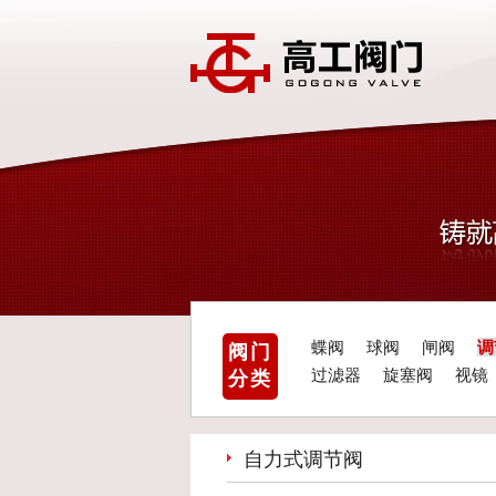
蝶阀
球阀
闸阀
调
阀门
过滤器
旋塞阀
视镜
分类
自力式调节阀