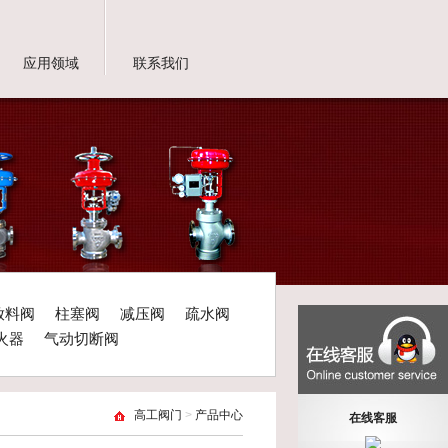
应用领域
联系我们
放料阀
柱塞阀
减压阀
疏水阀
火器
气动切断阀
高工阀门
>
产品中心
在线客服