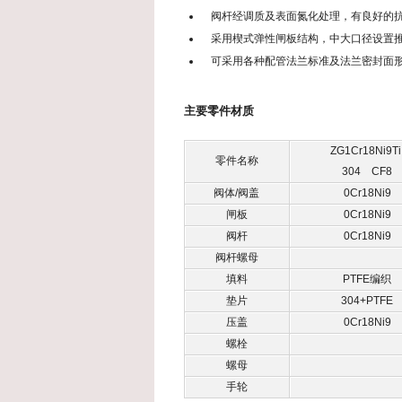
阀杆经调质及表面氮化处理，有良好的
采用楔式弹性闸板结构，中大口径设置
可采用各种配管法兰标准及法兰密封面
主要零件材质
ZG1Cr18Ni9T
零件名称
304 CF8
阀体/阀盖
0Cr18Ni9
闸板
0Cr18Ni9
阀杆
0Cr18Ni9
阀杆螺母
填料
PTFE编织
垫片
304+PTFE
压盖
0Cr18Ni9
螺栓
螺母
手轮