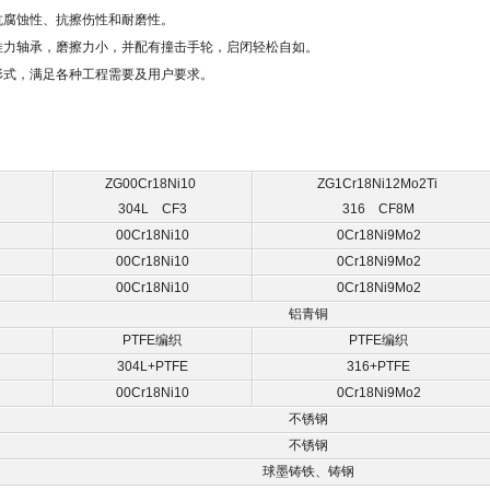
抗腐蚀性、抗擦伤性和耐磨性。
推力轴承，磨擦力小，并配有撞击手轮，启闭轻松自如。
形式，满足各种工程需要及用户要求。
i
ZG00Cr18Ni10
ZG1Cr18Ni12Mo2Ti
304L CF3
316 CF8M
00Cr18Ni10
0Cr18Ni9Mo2
00Cr18Ni10
0Cr18Ni9Mo2
00Cr18Ni10
0Cr18Ni9Mo2
铝青铜
PTFE编织
PTFE编织
304L+PTFE
316+PTFE
00Cr18Ni10
0Cr18Ni9Mo2
不锈钢
不锈钢
球墨铸铁、铸钢