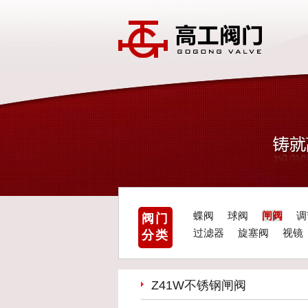
蝶阀
球阀
闸阀
调
阀门
过滤器
旋塞阀
视镜
分类
Z41W不锈钢闸阀