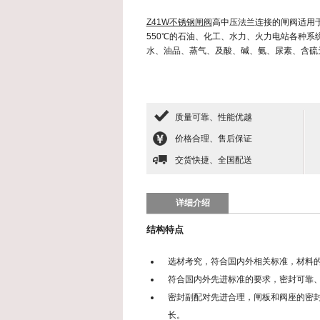
Z41W不锈钢闸阀
高中压法兰连接的闸阀适用于公称
550℃的石油、化工、水力、火力电站各种
水、油品、蒸气、及酸、碱、氨、尿素、含硫
质量可靠、性能优越
价格合理、售后保证
交货快捷、全国配送
详细介绍
结构特点
选材考究，符合国内外相关标准，材料
符合国内外先进标准的要求，密封可靠
密封副配对先进合理，闸板和阀座的密封
长。