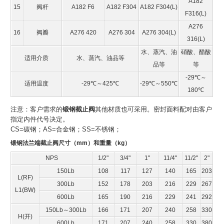
A182
15
阀杆
A182 F6
A182 F304
A182 F304(L)
F316(L)
A276
16
阀瓣
A276 420
A276 304
A276 304(L)
316(L)
水、蒸汽、油
硝酸、醋酸
适用介质
水、蒸汽、油品等
品等
等
-29℃～
适用温度
-29℃～425℃
-29℃～550℃
180℃
注意：客户需求的
锻钢截止阀
其他材质也可采用。密封面料配对由客户
指定内件代号决定。
CS=碳钢；AS=合金钢；SS=不锈钢；
锻钢法兰端截止阀尺寸（mm）和重量（kg）
NPS
1/2"
3/4"
1"
11/4"
11/2"
2"
150Lb
108
117
127
140
165
203
L(RF)
300Lb
152
178
203
216
229
267
L1(BW)
600Lb
165
190
216
229
241
292
150Lb～300Lb
166
171
207
240
258
330
H(开)
600Lb
171
207
240
258
330
380