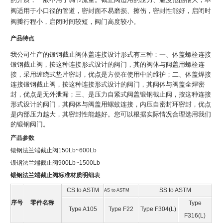
阀适用于小口径的管道，密封面不易磨损、擦伤，密封性能好，启闭时
阀瓣行程小，启闭时间较短，阀门高度较小。
产品特点
我公司生产的锻钢截止阀体盖连接设计形式有三种：一、体盖螺栓连接
锻钢截止阀，按这种连接形式设计的阀门，其的阀体与阀盖用螺栓连
接，采用缠绕式垫片密封，优点是方便在使用中的维护；二、体盖焊接
连接锻钢截止阀，按这种连接形式设计的阀门，其阀体与阀盖全焊密
封，优点是无外泄漏；三、是压力自紧式阀盖锻钢截止阀，按这种连接
形式设计的阀门，其阀体与阀盖用螺蚊连接，内压自密封环密封，优点
是内部压力越大，其密封性能越好。您可以根据实际情况合理选用我们
的锻钢阀门。
产品参数
锻钢法兰端截止阀150Lb~600Lb
锻钢法兰端截止阀900Lb~1500Lb
锻钢法兰端截止阀标准材质明细表
CS to ASTM
SS to ASTM
AS to ASTM
序号
零件名称
Type
Type A105
Type F22
Type F304(L)
F316(L)