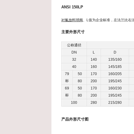
ANSI 150LP
衬氟放料球阀
、L值为企业标准，左法兰比右法
主要外形尺寸
公称通径
DN
L
D
32
140
135/160
40
160
145/185
79
50
170
160/205
标
80
200
195/245
69
50
170
160/230
标
80
200
195/245
100
280
215/280
产品外形尺寸图