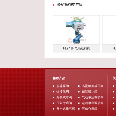
相关“放料阀”产品
FL941H电动放料阀
F
推荐产品
关
脱硫蝶阀
高灵敏度减压阀
焊接球阀
低温截止阀
对夹式球阀
气动单座调节阀
压差旁通阀
电动单座调节阀
复合式排气阀
三偏心蝶阀