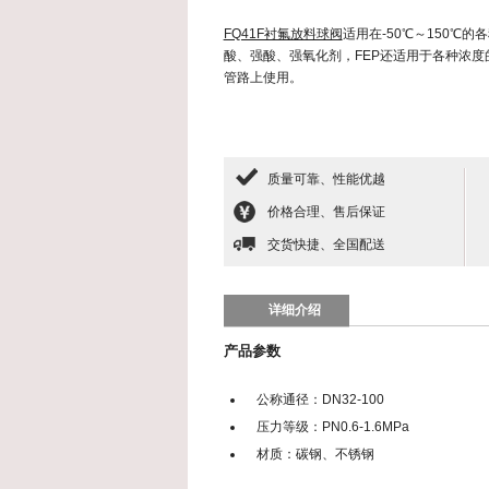
FQ41F衬氟放料球阀
适用在-50℃～150℃
酸、强酸、强氧化剂，FEP还适用于各种浓
管路上使用。
质量可靠、性能优越
价格合理、售后保证
交货快捷、全国配送
详细介绍
产品参数
公称通径：DN32-100
压力等级：PN0.6-1.6MPa
材质：碳钢、不锈钢