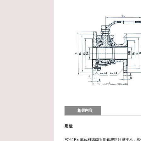
相关内容
用途
FQ41F衬氟
放料球阀
采用氟塑料衬里技术，阀