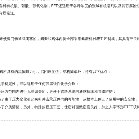
各种有机酸、强酸、强氧化剂，FEP还适用于各种浓度的强碱有机溶剂以及其它腐蚀
介质输送。
阀瓣来使阀门畅通或闭塞的，阀瓣和阀体内侧全部采用氟塑料衬塑工艺制成，其具有开关
球阀所具有的流体阻力小，启闭速度快，结构简单外，还有以下优点：
化学稳定性，可以适用于任何强腐蚀性化学介质；
个压力范围内进行无泄漏关闭，更便于管路系统的通球扫线和管路维护；
绝了由于压力变化引起阀杆冲击承压件内的可能性，从根本上保证了使用中的安全性；
了介质滞留，另外，特殊的模压工艺，使密封面致密度良好，加之人字环形PTFE填