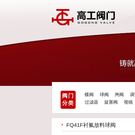
蝶阀
球阀
闸阀
调
阀门
过滤器
旋塞阀
视镜
分类
FQ41F衬氟放料球阀