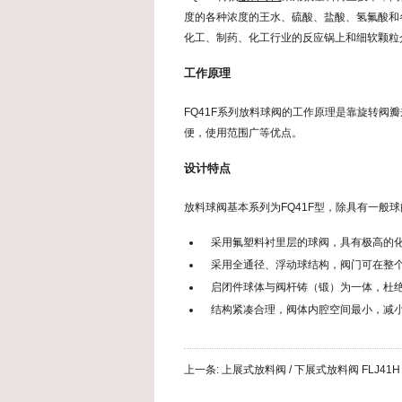
度的各种浓度的王水、硫酸、盐酸、氢氟酸和
化工、制药、化工行业的反应锅上和细软颗粒
工作原理
FQ41F系列放料球阀的工作原理是靠旋转
便，使用范围广等优点。
设计特点
放料球阀基本系列为FQ41F型，除具有一般
采用氟塑料衬里层的球阀，具有极高的
采用全通径、浮动球结构，阀门可在整
启闭件球体与阀杆铸（锻）为一体，杜
结构紧凑合理，阀体内腔空间最小，减小
上一条:
上展式放料阀 / 下展式放料阀 FLJ41H