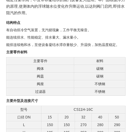
的原理,使测体内的浮球随水位变化作升降运动,以达到阀门启闭,即排水
阻汽的作用。
结构特点
有自动排冷空气装置，无汽锁现象，工作平衡无噪音。
能连续排水、性能稳定、排水量大、漏水量小。
能排连续饱和水，至使设备凝结水滞存量较少、升温快，加热温度稳定。
主要零件材料
主要零件
材料
阀体
碳钢
阀盖
碳钢
阀座
不锈钢
过滤器
不锈钢
主要外型及连接尺寸
型号
CS11H-16C
口径 DN
15
20
32
40
50
L
150
150
270
280
290