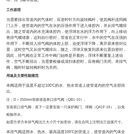
工作原理
当需要排出管道内的气体时，应逆时针方向旋转阀杆，使其阀杆连同阀
门上升，使管道内的空气在水的压强作用下进入体腔内，并从排气嘴排
出，随之管道内的水充满体腔内，使浮球在水的浮力作用下，向上移动
将排气嘴堵塞，达到自行密封，管道在正常行中，水中的空气在压强的
作用下，不断排入排气阀的体腔上部，迫使浮球下降，离开原来密封位
置，这时空气又从排气嘴排出，随之，浮球又恢复到原来位置自密封，
因此，排气阀在正常工作中阀门始终是开着的，浮球不断重复上述动
作，空气不断排出，当需要检修或清扫体腔时，应将阀门关闭。本排气
阀，顺时针旋转阀杆时为关闭。
用途及主要性能规范
本阀适用于温度不超过100℃的水、热水管道上使管道内的空气全部排
出。
注：D＞350mm管路请选单口排气阀（QB1-10）。
安装
双口排气阀
，底下一定要安装一只保护阀门、球阀（Q41F-16），以免
检验停水。
如需方求方本排气阀法兰大小尺寸如变动，请在合同上注明法兰连接尺寸。
本排气阀适用水、热水、最高温度100℃的管道上，使管道内的气体全