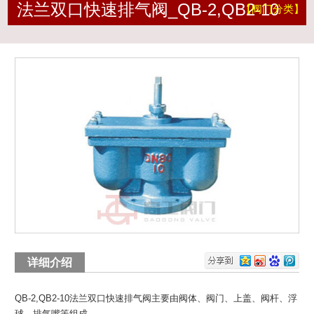
法兰双口快速排气阀_QB-2,QB2-10
【阀门分类】
详细介绍
QB-2,QB2-10法兰双口快速排气阀
主要由阀体、阀门、上盖、阀杆、浮
球、排气嘴等组成。