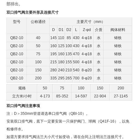
部排出。
双口排气阀
主要外形及连接尺寸
型号
公称通径
主要尺寸（mm）
D
D1
D2
L
Z-φd
介质
阀体材料
QB2-10
40
145
110
85
430
4-φ18
水
铸铁
QB2-10
50
160
125
100
430
4-φ18
水
铸铁
QB2-10
75
195
160
135
470
4-φ18
水
铸铁
QB2-10
100
215
180
155
500
4-φ18
水
铸铁
QB2-10
150
280
240
210
540
8-φ20
水
铸铁
QB2-10
200
335
295
265
700
8-φ20
水
铸铁
规格
50
75
100
150
200
立方米/小时
4-173
85-352
14-597
22-904
27-1145
双口排气阀注意事项
注：D＞350mm管道请选单口排气阀（QBI-10）。
安装双口排气阀，底下一定要安装一只保护阀门、球阀（Q41F-16），以免
检修停水。
如需方要求排气阀法兰大小尺寸如变动，请在合同上注明法兰连接尺寸。