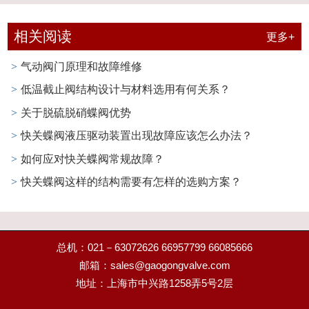
相关阅读
更多+
气动阀门原理和故障维修
>
低温截止阀结构设计与材料选用有何关系？
>
关于脱硫脱硝蝶阀优势
>
快关蝶阀液压驱动装置出现故障应该怎么办法？
>
如何应对快关蝶阀常规故障？
>
快关蝶阀这样的结构需要有怎样的选购方案？
>
总机：021－
63072626
66957799
66085666
邮箱：
sales@gaogongvalve.com
地址：上海市中兴路1258弄5号2层