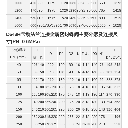
1000
410
550
1175
1120
1080
30
28-30
560
650
-
1272
1200
470
630
1375
1320
1280
30
32-30
560
765
-
1418
1400
530
710
1575
1520
1480
32
36-30
600
890
-
1519
1600
600
790
1785/1790
1730
1690
32
40-30
600
1010
-
1629
D643H气动法兰连接金属密封蝶阀
主要外形及连接尺
寸(PN=0.6MPa)
公称通径
L
H
D
D1
D2
b
Z-Φd
D0
H1
DN（mm）
短
长
D43
D343
40
106
140
130
100
80
16
4-14
140
76
198
248
50
108
150
140
110
90
16
4-14
140
85
202
254
65
112
170
160
130
110
16
4-14
160
95
222
278
80
114
180
185/190
150
125
18
4-18
160
106
246
312
100
127
190
205/210
170
145
18
4-18
180
114
270
330
125
140
200
235/240
200
175
20
8-18
180
130
294
368
150
140
210
260/265
225
200
20
8-18
230
148
326
404
200
152
230
315/320
280
255
22
8-18
230
176
496
250
165
250
370/375
335
310
24
12-18
280
210
558