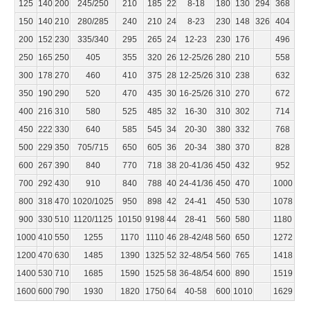
125
140
200
245/250
210
185
22
8-18
180
130
294
368
150
140
210
280/285
240
210
24
8-23
230
148
326
404
200
152
230
335/340
295
265
24
12-23
230
176
496
250
165
250
405
355
320
26
12-25/26
280
210
558
300
178
270
460
410
375
28
12-25/26
310
238
632
350
190
290
520
470
435
30
16-25/26
310
270
672
400
216
310
580
525
485
32
16-30
310
302
714
450
222
330
640
585
545
34
20-30
380
332
768
500
229
350
705/715
650
605
36
20-34
380
370
828
600
267
390
840
770
718
38
20-41/36
450
432
952
700
292
430
910
840
788
40
24-41/36
450
470
1000
800
318
470
1020/1025
950
898
42
24-41
450
530
1078
900
330
510
1120/1125
10150
9198
44
28-41
560
580
1180
1000
410
550
1255
1170
1110
46
28-42/48
560
650
1272
1200
470
630
1485
1390
1325
52
32-48/54
560
765
1418
1400
530
710
1685
1590
1525
58
36-48/54
600
890
1519
1600
600
790
1930
1820
1750
64
40-58
600
1010
1629