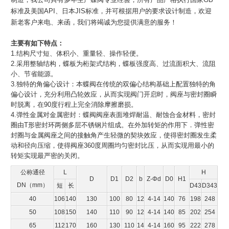
标准及美国API、日本JIS标准，并可根据用户的要求设计制造，欢迎
新老客户来电、来函，我们将竭诚为您提供满意的服务！
主要有如下特点：
1.结构尺寸短、体积小、重量轻、操作轻便。
2.采用整轴结构，蝶板为桁架式结构，蝶板强度高、过流面积大、流阻
小、节省能源。
3.独特的角偏心设计：本蝶阀在传统的双偏心结构基础上配置独特的角
偏心设计，充分利用凸轮效应，从而实现阀门开启时，阀座与密封圈瞬
时脱离，在90度行程上完全消除摩擦磨损。
4.弹性金属对金属密封：蝶阀阀座表面堆焊耐温、耐蚀合金材料，密封
圈由T形密封环两侧多层不锈钢片组成。在外加转矩的作用下．弹性密
封圈与金属阀座之间的接触角产生轻微的契块效应，使得密封圈发生柔
动和径向压缩，使得阀座360度周圈均匀密封比压，从而实现用最小的
转矩实现最严密的关闭。
公称通径
L
H
D
D1
D2
b
Z-Φd
D0
H1
DN（mm）
短
长
D43
D343
40
106
140
130
100
80
12
4-14
140
76
198
248
50
108
150
140
110
90
12
4-14
140
85
202
254
65
112
170
160
130
110
14
4-14
160
95
222
278