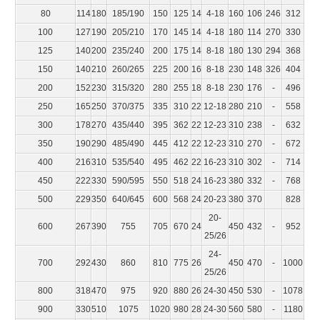
80
114
180
185/190
150
125
14
4-18
160
106
246
312
100
127
190
205/210
170
145
14
4-18
180
114
270
330
125
140
200
235/240
200
175
14
8-18
180
130
294
368
150
140
210
260/265
225
200
16
8-18
230
148
326
404
200
152
230
315/320
280
255
18
8-18
230
176
-
496
250
165
250
370/375
335
310
22
12-18
280
210
-
558
300
178
270
435/440
395
362
22
12-23
310
238
-
632
350
190
290
485/490
445
412
22
12-23
310
270
-
672
400
216
310
535/540
495
462
22
16-23
310
302
-
714
450
222
330
590/595
550
518
24
16-23
380
332
-
768
500
229
350
640/645
600
568
24
20-23
380
370
828
20-
600
267
390
755
705
670
24
450
432
-
952
25/26
24-
700
292
430
860
810
775
26
450
470
-
1000
25/26
800
318
470
975
920
880
26
24-30
450
530
-
1078
900
330
510
1075
1020
980
28
24-30
560
580
-
1180