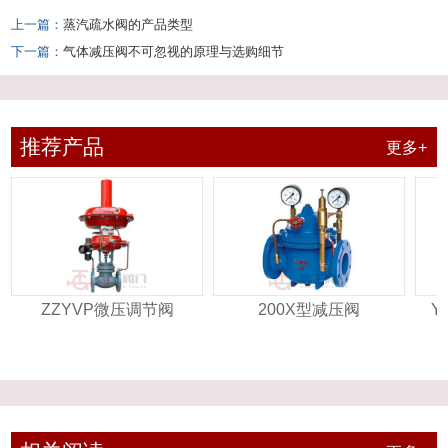
上一篇：
蒸汽疏水阀的产品类型
下一篇：
气体减压阀不可忽视的原理与选购细节
推荐产品
更多+
ZZYVP微压调节阀
200X型减压阀
Y