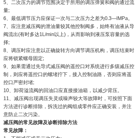
5、二次压力的调节范围决定于所用的调压弹簧和阀的通过流
量;
6、最低调节压力应保证一次与二次压力之差为0.3—lMPa。
7、应注意减压阀的泄油量较其他控制阀多，始终有油液从导
阀流出(有时多达1L/min以上)，从而影响到液压泵容量的选
择;
8、调压时应注意以正确旋转方向调节调压机构，调压结束时
应将锁紧螺母固定;
9、如果需通过先导式减压阀的遥控口对系统进行多级减压控
制，则应将遥控口的螺堵拧下，接入控制油路，否则应将遥
控口严密封堵;
10、卸荷溢流阀的回油口应直接接油箱，以减少背压。
11、减压阀出现调压失灵或噪声较大等故障时，可按照下面
方法进行诊断排除，拆洗过的阀组成零件应正确安装，并注
意防止二次污染。
减压阀的常见故障及诊断排除方法
常见故障：